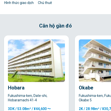
Hình thức giao dịch
Chủ thuê
Căn hộ gần đó
Hobara
Okabe
Fukushima-ken, Date-shi,
Fukushima-ken, Fuku
Hobaramachi 41-4
Okabe 5
3DK / 53.08m² / ¥44,600 〜
2K / 28.98m² / ¥30,