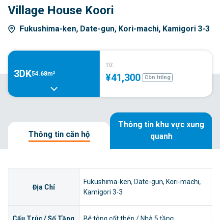
Village House Koori
Fukushima-ken, Date-gun, Kori-machi, Kamigori 3-3
TỪ:
3DK
54.68m²
¥41,300
Còn trống
Thông tin khu vực xung
Thông tin căn hộ
quanh
Fukushima-ken, Date-gun, Kori-machi,
Địa Chỉ
Kamigori 3-3
Cấu Trúc / Số Tầng
Bê tông cốt thép / Nhà 5 tầng