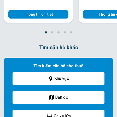
Thông tin chi tiết
Thông tin c
Tìm căn hộ khác
Tìm kiếm căn hộ cho thuê
Khu vực
Bản đồ
Ga xe lửa