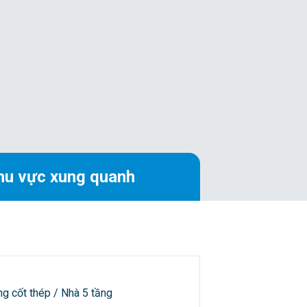
hu vực xung quanh
ng cốt thép / Nhà 5 tầng