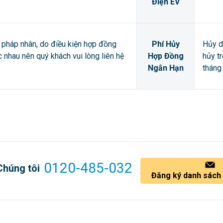
Điện EV
pháp nhân, do điều kiện hợp đồng
Phí Hủy
Hủy d
ác nhau nên quý khách vui lòng liên hệ
Hợp Đồng
hủy t
Ngắn Hạn
tháng 
0120-485-032
Chúng tôi
Đăng ký danh sách