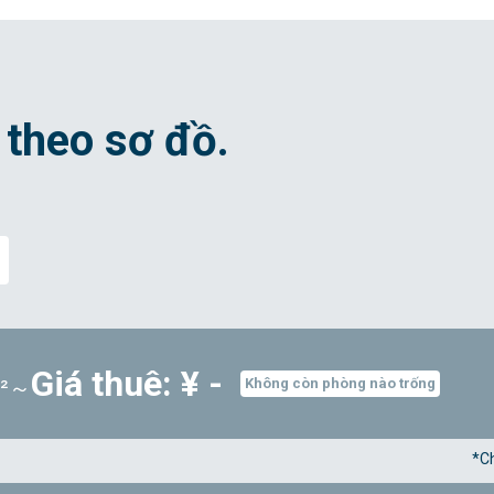
 theo sơ đồ.
Giá thuê: ¥ -
m²～
Không còn phòng nào trống
*Ch