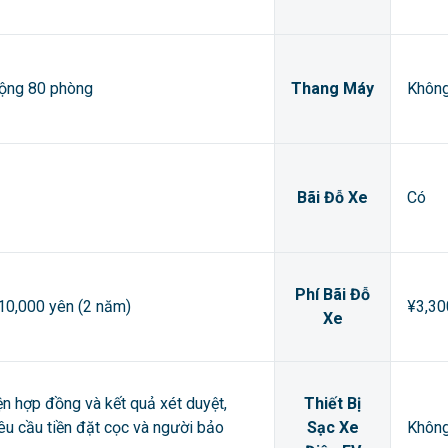
cộng 80 phòng
Thang Máy
Khôn
Bãi Đỗ Xe
Có
Phí Bãi Đỗ
 10,000 yên (2 năm)
¥3,30
Xe
ện hợp đồng và kết quả xét duyệt,
Thiết Bị
êu cầu tiền đặt cọc và người bảo
Sạc Xe
Khôn