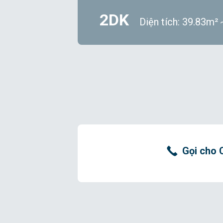
2DK
Diện tích: 39.83m
Gọi cho 