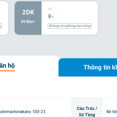
TỪ:
2DK
¥-
39.83m²
g
Không còn phòng nào trống
căn hộ
Thông tin k
Cấu Trúc /
Osashimachonakano 100-23
Bê tô
Số Tầng