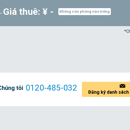
Giá thuê: ¥ -
²～
Không còn phòng nào trống
*Ch
0120-485-032
Chúng tôi
Đăng ký danh sách