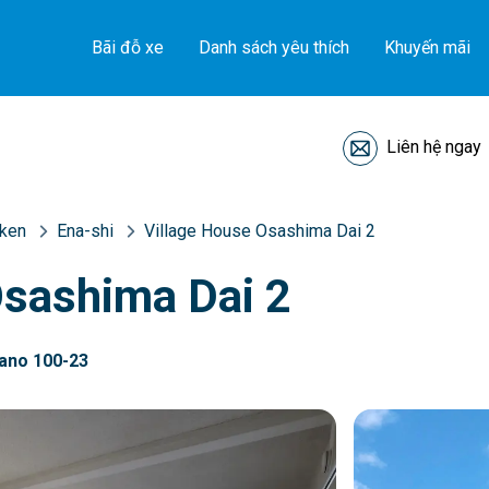
Bãi đỗ xe
Danh sách yêu thích
Khuyến mãi
Liên hệ ngay
-ken
Ena-shi
Village House Osashima Dai 2
Osashima Dai 2
ano 100-23