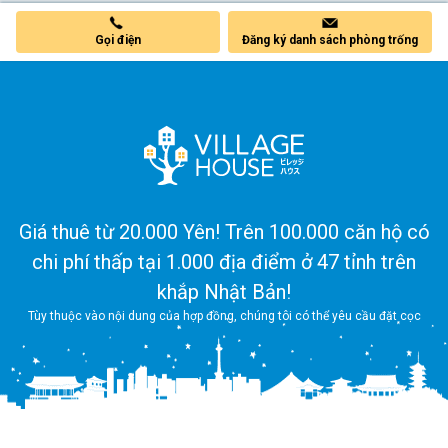
Gọi điện
Đăng ký danh sách phòng trống
Giá thuê từ 20.000 Yên! Trên 100.000 căn hộ có
chi phí thấp tại 1.000 địa điểm ở 47 tỉnh trên
khắp Nhật Bản!
Tùy thuộc vào nội dung của hợp đồng, chúng tôi có thể yêu cầu đặt cọc