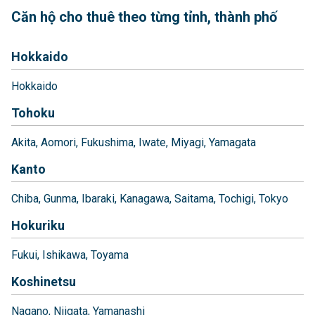
Căn hộ cho thuê theo từng tỉnh, thành phố
Hokkaido
Hokkaido
Tohoku
Akita
Aomori
Fukushima
Iwate
Miyagi
Yamagata
Kanto
Chiba
Gunma
Ibaraki
Kanagawa
Saitama
Tochigi
Tokyo
Hokuriku
Fukui
Ishikawa
Toyama
Koshinetsu
Nagano
Niigata
Yamanashi