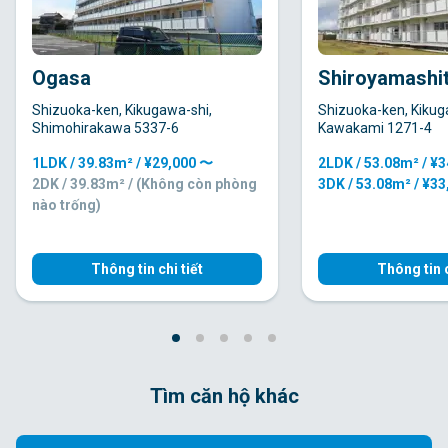
Ogasa
Shiroyamashi
Shizuoka-ken, Kikugawa-shi,
Shizuoka-ken, Kikug
Shimohirakawa 5337-6
Kawakami 1271-4
1LDK / 39.83m² / ¥29,000 〜
2LDK / 53.08m² / ¥
2DK / 39.83m² / (Không còn phòng
3DK / 53.08m² / ¥3
nào trống)
Thông tin chi tiết
Thông tin c
Tìm căn hộ khác