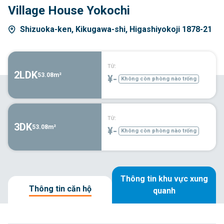
Village House Yokochi
Shizuoka-ken, Kikugawa-shi, Higashiyokoji 1878-21
TỪ:
2LDK
53.08m²
¥-
Không còn phòng nào trống
TỪ:
3DK
53.08m²
¥-
Không còn phòng nào trống
Thông tin khu vực xung
Thông tin căn hộ
quanh