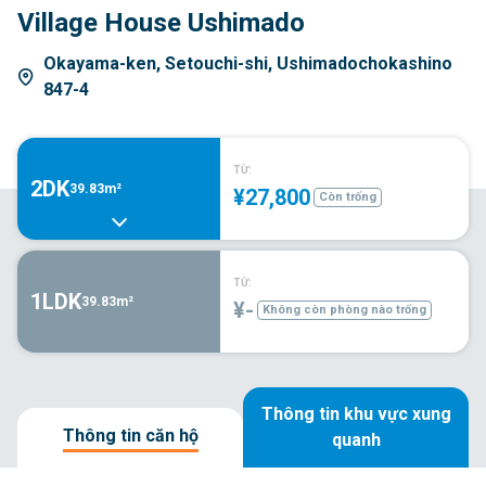
Village House Ushimado
Okayama-ken, Setouchi-shi, Ushimadochokashino
847-4
TỪ:
2DK
39.83m²
¥27,800
Còn trống
TỪ:
1LDK
39.83m²
¥-
Không còn phòng nào trống
Thông tin khu vực xung
Thông tin căn hộ
quanh