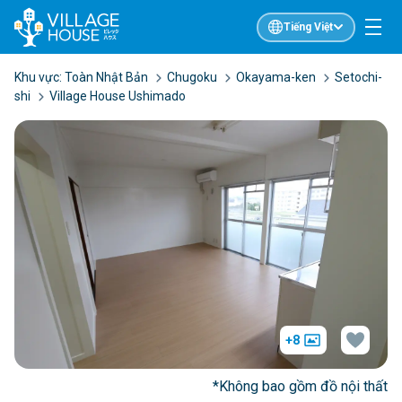
Tiếng Việt
Khu vực:
Toàn Nhật Bản
Chugoku
Okayama-ken
Setochi-
shi
Village House Ushimado
+8
*Không bao gồm đồ nội thất