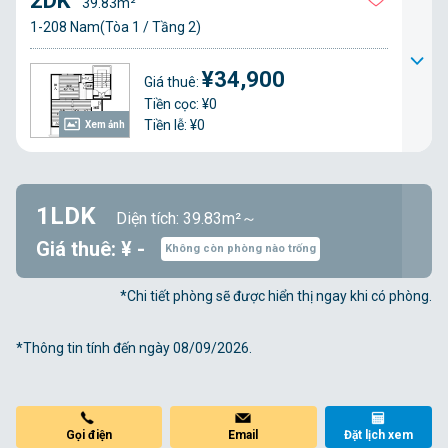
2DK
39.83m²
1-208 Nam(Tòa 1 / Tầng 2)
¥34,900
Giá thuê:
Tiền cọc: ¥0
Tiền lễ: ¥0
Xem ảnh
1LDK
Diện tích: 39.83m²～
Giá thuê: ¥ -
Không còn phòng nào trống
*Chi tiết phòng sẽ được hiển thị ngay khi có phòng.
*Thông tin tính đến ngày 08/09/2026.
Gọi điện
Email
Đặt lịch xem