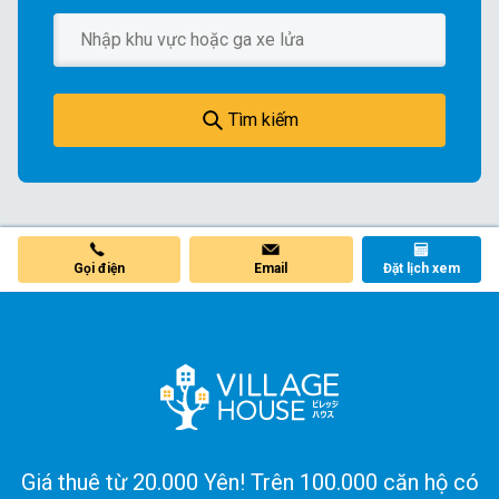
Tìm kiếm
Gọi điện
Email
Đặt lịch xem
Giá thuê từ 20.000 Yên! Trên 100.000 căn hộ có