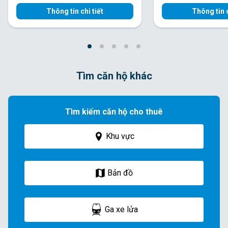
Thông tin chi tiết
Thông tin c
Tìm căn hộ khác
Tìm kiếm căn hộ cho thuê
Khu vực
Bản đồ
Ga xe lửa